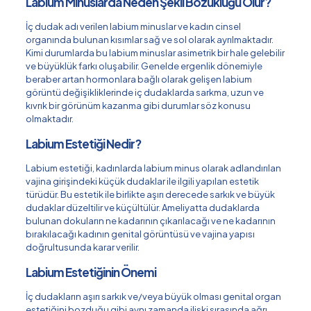
Labium Minuslarda Neden Şekil Bozukluğu Olur?
İç dudak adı verilen labium minuslar ve kadın cinsel
organında bulunan kısımlar sağ ve sol olarak ayrılmaktadır.
Kimi durumlarda bu labium minuslar asimetrik bir hale gelebilir
ve büyüklük farkı oluşabilir. Genelde ergenlik dönemiyle
beraber artan hormonlara bağlı olarak gelişen labium
görüntü değişikliklerinde iç dudaklarda sarkma, uzun ve
kıvrık bir görünüm kazanma gibi durumlar söz konusu
olmaktadır.
Labium Estetiği Nedir?
Labium estetiği,
kadınlarda labium minus olarak adlandırılan
vajina girişindeki küçük dudaklar ile ilgili yapılan estetik
türüdür. Bu estetik ile birlikte aşırı derecede sarkık ve büyük
dudaklar düzeltilir ve küçültülür. Ameliyatta dudaklarda
bulunan dokuların ne kadarının çıkarılacağı ve ne kadarının
bırakılacağı kadının genital görüntüsü ve vajina yapısı
doğrultusunda karar verilir.
Labium Estetiğinin Önemi
İç dudakların aşırı sarkık ve/veya büyük olması genital organ
estetiğini bozduğu gibi aynı zamanda ilişki sırasında ağrı,