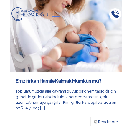
Emzirirken Hamile Kalmak Mümkün mü?
Toplumumuzda aile kavramı büyük bir önem taşıdığı için
genelde çiftler ilk bebek ile ikinci bebek arasını çok
uzun tutmamaya çalışırlar. Kimi çiftler kardeş ile arada en
az 3-4 yıl yaş
[…]
Read more