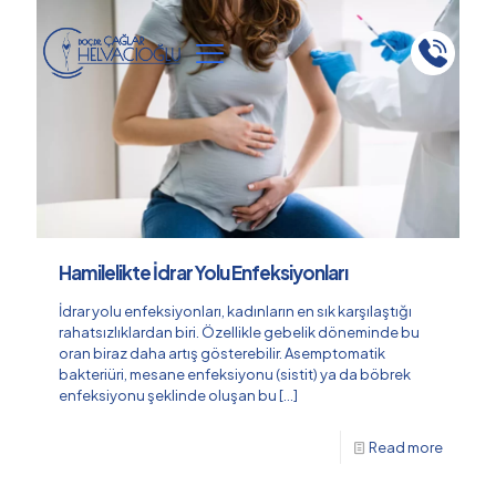
Hamilelikte İdrar Yolu Enfeksiyonları
İdrar yolu enfeksiyonları, kadınların en sık karşılaştığı
rahatsızlıklardan biri. Özellikle gebelik döneminde bu
oran biraz daha artış gösterebilir. Asemptomatik
bakteriüri, mesane enfeksiyonu (sistit) ya da böbrek
enfeksiyonu şeklinde oluşan bu
[…]
Read more