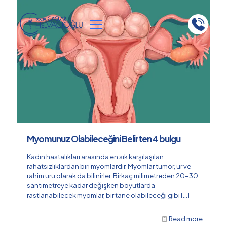
Myomunuz Olabileceğini Belirten 4 bulgu
Kadın hastalıkları arasında en sık karşılaşılan
rahatsızlıklardan biri myomlardır. Myomlar tümör, ur ve
rahim uru olarak da bilinirler. Birkaç milimetreden 20-30
santimetreye kadar değişken boyutlarda
rastlanabilecek myomlar, bir tane olabileceği gibi
[…]
Read more