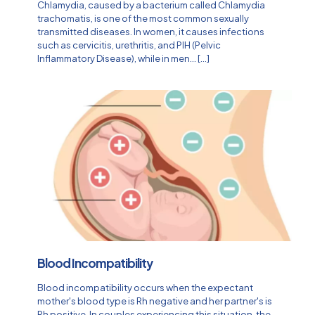
Chlamydia, caused by a bacterium called Chlamydia
trachomatis, is one of the most common sexually
transmitted diseases. In women, it causes infections
such as cervicitis, urethritis, and PIH (Pelvic
Inflammatory Disease), while in men...
[…]
Blood Incompatibility
Blood incompatibility occurs when the expectant
mother's blood type is Rh negative and her partner's is
Rh positive. In couples experiencing this situation, the