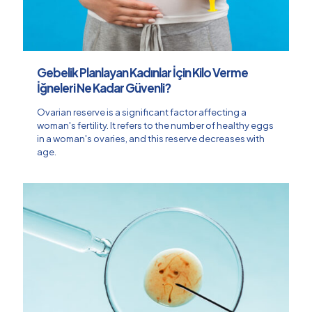
Gebelik Planlayan Kadınlar İçin Kilo Verme
İğneleri Ne Kadar Güvenli?
Ovarian reserve is a significant factor affecting a
woman's fertility. It refers to the number of healthy eggs
in a woman's ovaries, and this reserve decreases with
age.