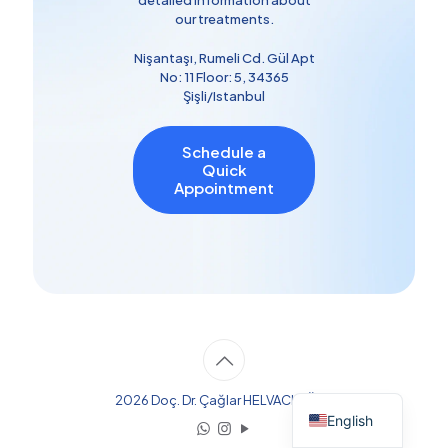
detailed information about
our treatments.
Nişantaşı, Rumeli Cd. Gül Apt
No: 11 Floor: 5, 34365
Şişli/Istanbul
Schedule a
Quick
Appointment
Turkish
2026 Doç. Dr. Çağlar HELVACIOĞLU
English