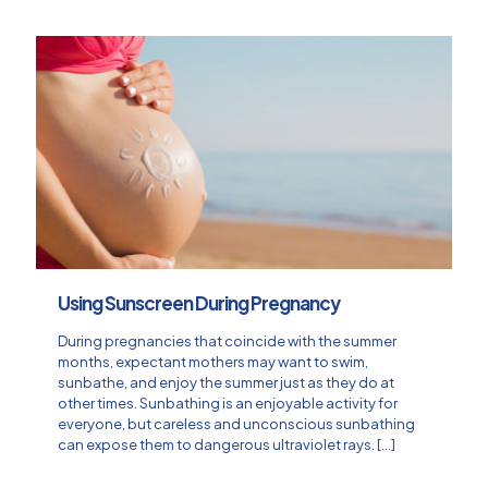
Using Sunscreen During Pregnancy
During pregnancies that coincide with the summer
months, expectant mothers may want to swim,
sunbathe, and enjoy the summer just as they do at
other times. Sunbathing is an enjoyable activity for
everyone, but careless and unconscious sunbathing
can expose them to dangerous ultraviolet rays.
[…]