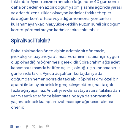
taktırabilir. Ayrıca emziren anneler doğumdan 40 gün sonra,
daha önceden en az bir doğum yapmış, rahim ağzında yarası
ve adet düzensizlikleri olmayan kadınlar, farklı sebepler
ile doğum kontrol hapı veya diğer hormonal yöntemleri
kullanamayan kadınlar, yüksek etkili ve uzun süreli bir doğum
kontrol yöntemi arayan kadınlar spiral taktırabilir.
Spiral Nasıl Takılır?
Spiral takılmadan önce kişinin adetsiz bir dönemde,
jinekolojik muayene yaptırması ve rahminin spiral için uygun
olup olmadığını öğrenmesi gereklidir. Spiral; rahim ağzı adet
kanaması sırasında hafifçe açılmış olduğu için kanamanın ilk
günlerinde takılır. Ayrıca düşükten, kürtajdan ya da
doğumdan hemen sonra da takılabilir. Spiral takımı, özel bir
aparat ile kolay bir şekilde gerçekleşmektedir, hasta çok
fazla ağrı yaşamaz. Ancak yine de hastaya spiral takılmadan
yarım saat kadar önce işlem sırasında ya da sonrasında
yaşanabilecek krampları azaltması için ağrı kesici alması
önerilir.
Share