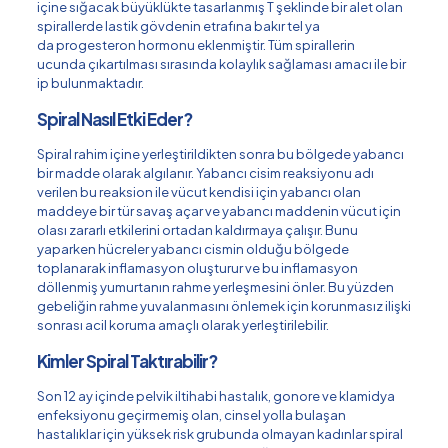
içine sığacak büyüklükte tasarlanmış T şeklinde bir alet olan
spirallerde lastik gövdenin etrafına bakır tel ya
da progesteron hormonu eklenmiştir. Tüm spirallerin
ucunda çıkartılması sırasında kolaylık sağlaması amacı ile bir
ip bulunmaktadır.
Spiral Nasıl Etki Eder?
Spiral rahim içine yerleştirildikten sonra bu bölgede yabancı
bir madde olarak algılanır. Yabancı cisim reaksiyonu adı
verilen bu reaksion ile vücut kendisi için yabancı olan
maddeye bir tür savaş açar ve yabancı maddenin vücut için
olası zararlı etkilerini ortadan kaldırmaya çalışır. Bunu
yaparken hücreler yabancı cismin olduğu bölgede
toplanarak inflamasyon oluşturur ve bu inflamasyon
döllenmiş yumurtanın rahme yerleşmesini önler. Bu yüzden
gebeliğin rahme yuvalanmasını önlemek için korunmasız ilişki
sonrası acil koruma amaçlı olarak yerleştirilebilir.
Kimler Spiral Taktırabilir?
Son 12 ay içinde pelvik iltihabi hastalık, gonore ve klamidya
enfeksiyonu geçirmemiş olan, cinsel yolla bulaşan
hastalıklar için yüksek risk grubunda olmayan kadınlar spiral