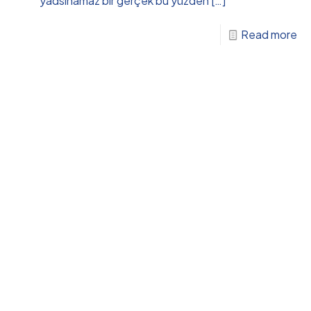
yadsınamaz bir gerçek bu yüzden
[…]
Read more