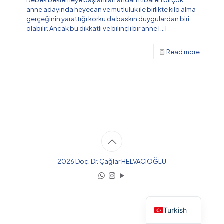
Bebek beklemeye başlanılan andan itibaren birçok
anne adayında heyecan ve mutluluk ile birlikte kilo alma
gerçeğinin yarattığı korku da baskın duygulardan biri
olabilir. Ancak bu dikkatli ve bilinçli bir anne
[…]
Read more
2026 Doç. Dr. Çağlar HELVACIOĞLU
English
Turkish