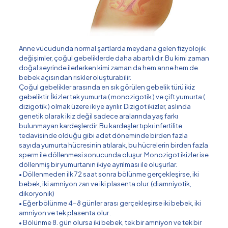
Anne vücudunda normal şartlarda meydana gelen fizyolojik
değişimler, çoğul gebeliklerde daha abartılıdır. Bu kimi zaman
doğal seyrinde ilerlerken kimi zaman da hem anne hem de
bebek açısından riskler oluşturabilir.
Çoğul gebelikler arasında en sık görülen gebelik türü ikiz
gebeliktir. İkizler tek yumurta ( monozigotik ) ve çift yumurta (
dizigotik ) olmak üzere ikiye ayrılır. Dizigot ikizler, aslında
genetik olarak ikiz değil sadece aralarında yaş farkı
bulunmayan kardeşlerdir. Bu kardeşler tıpkı infertilite
tedavisinde olduğu gibi adet döneminde birden fazla
sayıda yumurta hücresinin atılarak, bu hücrelerin birden fazla
sperm ile döllenmesi sonucunda oluşur. Monozigot ikizler ise
döllenmiş bir yumurtanın ikiye ayrılması ile oluşurlar.
• Döllenmeden ilk 72 saat sonra bölünme gerçekleşirse, iki
bebek, iki amniyon zarı ve iki plasenta olur. (diamniyotik,
dikoryonik)
• Eğer bölünme 4-8 günler arası gerçekleşirse iki bebek, iki
amniyon ve tek plasenta olur .
• Bölünme 8. gün olursa iki bebek, tek bir amniyon ve tek bir