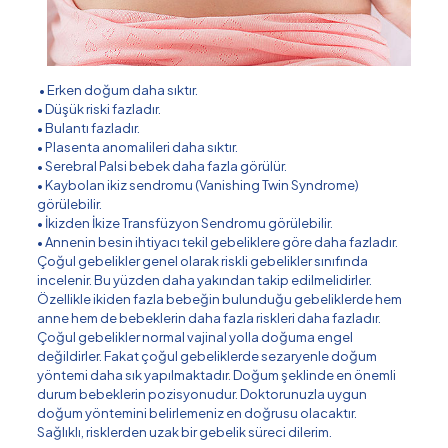
• Erken doğum daha sıktır.
• Düşük riski fazladır.
• Bulantı fazladır.
• Plasenta anomalileri daha sıktır.
• Serebral Palsi bebek daha fazla görülür.
• Kaybolan ikiz sendromu (Vanishing Twin Syndrome)
görülebilir.
• İkizden İkize Transfüzyon Sendromu görülebilir.
• Annenin besin ihtiyacı tekil gebeliklere göre daha fazladır.
Çoğul gebelikler genel olarak riskli gebelikler sınıfında
incelenir. Bu yüzden daha yakından takip edilmelidirler.
Özellikle ikiden fazla bebeğin bulunduğu gebeliklerde hem
anne hem de bebeklerin daha fazla riskleri daha fazladır.
Çoğul gebelikler normal vajinal yolla doğuma engel
değildirler. Fakat çoğul gebeliklerde sezaryenle doğum
yöntemi daha sık yapılmaktadır. Doğum şeklinde en önemli
durum bebeklerin pozisyonudur. Doktorunuzla uygun
doğum yöntemini belirlemeniz en doğrusu olacaktır.
Sağlıklı, risklerden uzak bir gebelik süreci dilerim.