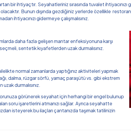
rtan bir ihtiyaçtır. Seyahatleriniz sırasında tuvalet ihtiyacınız
ı olacaktır. Bunun dışında gezdiğiniz yerlerde özellikle restor
madan ihtiyacınızı gidermeye çalışmalısınız.
amlarda daha fazla gelişen mantar enfeksiyonuna karşı
r seçmeli, sentetik kıyafetlerden uzak durmalısınız.
 hamilelikte normal zamanlarda yaptığınız aktiviteleri yapmak
ayağı, dalma, rüzgar sörfü, yamaç paraşütü vs. gibi ekstrem
an uzak durmalısınız.
orunuza görünerek seyahat için herhangi bir engel bulunup
alan soru işaretlerini atmanızı sağlar. Ayrıca seyahatte
zdan isteyerek bu ilaçları çantanızda taşımak tatilinizin