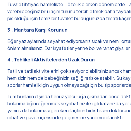
Tuvalet ihtiyacı hamilelikte – özellikle erken dönemlerde – a
verebileceğiniz bir ulaşım türünü tercih etmek daha faydal
pis olduğu için temiz bir tuvalet bulduğunuzda fırsatı kaçır
3 . Mantara Karşı Korunun
Eğer yaz aylarında seyahat ediyorsanız sıcak ve nemli ort
önlem almalısınız. Dar kıyafetler yerine bol ve rahat giysile
4 . Tehlikeli Aktivitelerden Uzak Durun
Tatili ve tatil aktivitelerini çok seviyor olabilirsiniz ancak
hem sizin hem de bebeğinizin sağlığını riske atabilir. Su k
sporlar hamilelik için uygun olmayacağı için bu tip sporlard
Tüm bunların dışında henüz yolculuğa çıkmadan önce dokt
bulunmadığını öğrenmek seyahatiniz ile ilgili kafanızda yer 
yanınızda bulunması gereken ilaçların bir listesini doktorunu
rahat ve güven içerisinde geçmesine yardımcı olacaktır.