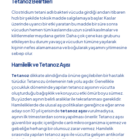
Tetanoz Belirtileri
Clostridium tetani adlı bakteri vücuda girdiği andan itibaren
hızlı bir şekilde toksik madde salgılamaya başlar. Kaslar
üzerinde uyarıcı bir etki yaratan bu madde bir süre sonra
vücudun hemen tüm kaslarında uzun süreli kasılmalar ve
kilitlenmeler meydana getirir. Daha çok çene kas grubunu
etkileyen bu durum yavaşça vücudun tümüne yayılarak
kişinin nefes alamamasına ve boğularak yaşamını yitirmesine
sebep olur.
Hamilelik ve Tetanoz Aşısı
Tetanoz
dikkate alındığında önüne geçilebilen bir hastalık
türüdür. Tetanozu önlemenin tek yolu aşıdır. Genellikle
çocukluk döneminde yapılan tetanoz aşısının vücutta
oluşturduğu bağışıklık ve koruyucu etki ömür boyu sürmez.
Bu yüzden aşının belirli aralıklar ile tekrarlanması gereklidir.
Hamileliklerde de ulusal aşı politikaları gereğince eğer anne
adayı son 10 yıl içerisinde
tetanoz aşısı
vurulmadıysa,
aşının ilk trimesterdan sonra yapılması önerilir. Tetanoz aşısı
güvenli bir aşıdır, içeriğinde canlı mikroorganizma içermez ve
gebeliğe herhangi bir olumsuz zarar vermez. Hamilelik
sırasında yapılan tetanoz aşısı ile vücutta gelişen antikorlar