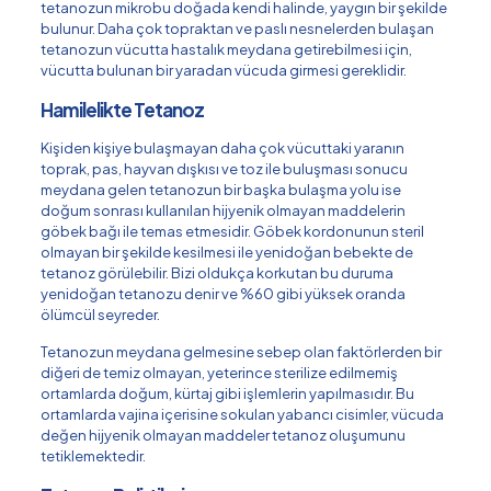
tetanozun mikrobu doğada kendi halinde, yaygın bir şekilde
bulunur. Daha çok topraktan ve paslı nesnelerden bulaşan
tetanozun vücutta hastalık meydana getirebilmesi için,
vücutta bulunan bir yaradan vücuda girmesi gereklidir.
Hamilelikte Tetanoz
Kişiden kişiye bulaşmayan daha çok vücuttaki yaranın
toprak, pas, hayvan dışkısı ve toz ile buluşması sonucu
meydana gelen tetanozun bir başka bulaşma yolu ise
doğum sonrası kullanılan hijyenik olmayan maddelerin
göbek bağı ile temas etmesidir.
Göbek kordonunun steril
olmayan bir şekilde kesilmesi ile yenidoğan bebekte de
tetanoz görülebilir. Bizi oldukça korkutan bu duruma
yenidoğan tetanozu denir ve %60 gibi yüksek oranda
ölümcül seyreder.
Tetanozun meydana gelmesine sebep olan faktörlerden bir
diğeri de temiz olmayan, yeterince sterilize edilmemiş
ortamlarda doğum, kürtaj gibi işlemlerin yapılmasıdır. Bu
ortamlarda vajina içerisine sokulan yabancı cisimler, vücuda
değen hijyenik olmayan maddeler tetanoz oluşumunu
tetiklemektedir.